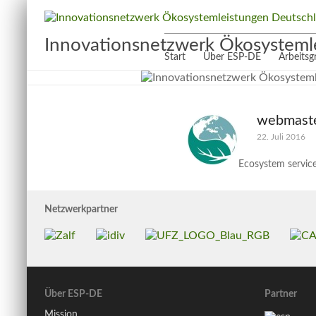
Innovationsnetzwerk Ökosysteml
Start
Über ESP-DE
Arbeits
webmast
22. Juli 2016
Ecosystem service
Netzwerkpartner
Über ESP-DE
Partner
Mission