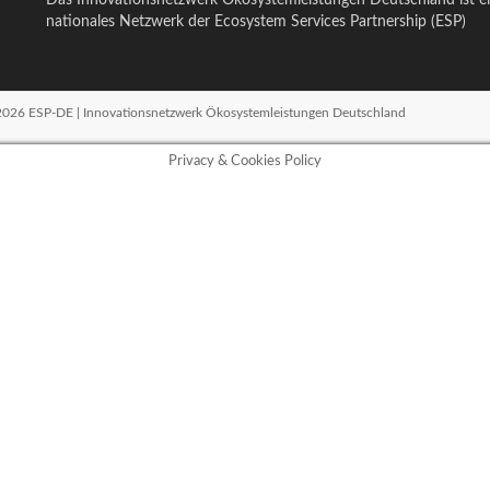
Das Innovationsnetzwerk Ökosystemleistungen Deutschland ist e
nationales Netzwerk der Ecosystem Services Partnership (ESP)
2026 ESP-DE | Innovationsnetzwerk Ökosystemleistungen Deutschland
Privacy & Cookies Policy