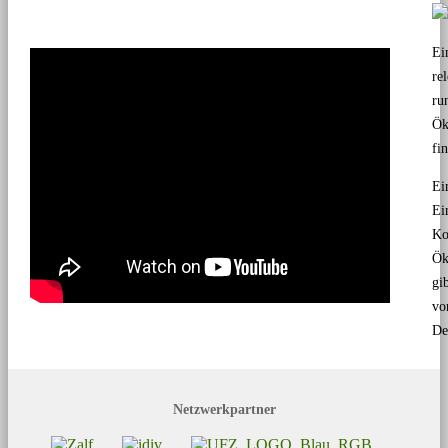
Ei
re
ru
Ök
fi
Ei
Ei
Ko
Ök
gi
vo
De
Netzwerkpartner