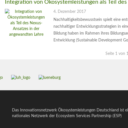
Integration von Ökosystemleistungen als Teil d
4. Dezember 2017
Nachhaltigkeitsbewusstsein spielt eine en
nachhaltiger Entwicklungsstrategien in ein
Bildung haben im Rahmen ihres Bildungsauf
Entwicklung (Sustainable Development Go
Seite 1 von 1
Das Innovationsnetzwerk Ökosystemleistungen Deutschland ist e
nationales Netzwerk der Ecosystem Services Partnership (ESP)