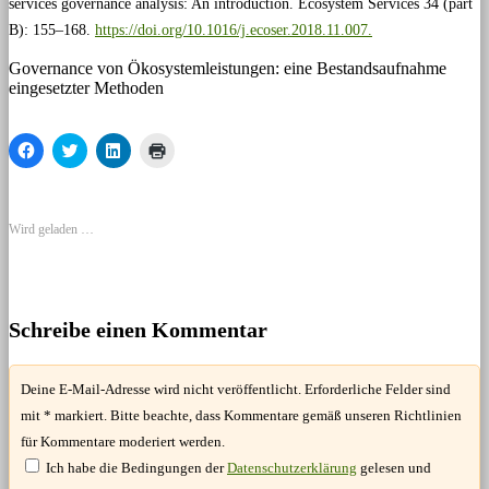
services governance analysis: An introduction. Ecosystem Services 34 (part
B): 155–168.
https://doi.org/10.1016/j.ecoser.2018.11.007.
Governance von Ökosystemleistungen: eine Bestandsaufnahme
eingesetzter Methoden
Klick,
Klick,
Klick,
Klicken
um
um
um
zum
auf
über
auf
Ausdrucken
Facebook
Twitter
LinkedIn
(Wird
zu
zu
zu
in
teilen
teilen
teilen
neuem
Wird geladen …
(Wird
(Wird
(Wird
Fenster
in
in
in
geöffnet)
neuem
neuem
neuem
Fenster
Fenster
Fenster
geöffnet)
geöffnet)
geöffnet)
Schreibe einen Kommentar
Deine E-Mail-Adresse wird nicht veröffentlicht. Erforderliche Felder sind
mit * markiert. Bitte beachte, dass Kommentare gemäß unseren Richtlinien
für Kommentare moderiert werden.
Ich habe die Bedingungen der
Datenschutzerklärung
gelesen und