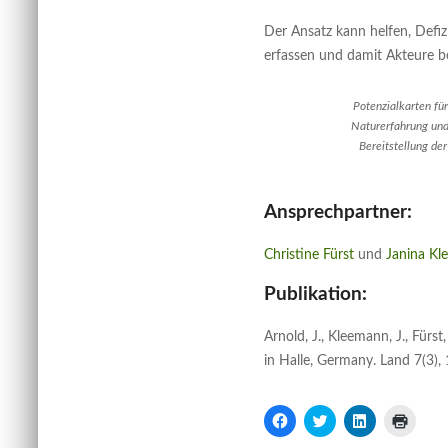
Der Ansatz kann helfen, Defiz
erfassen und damit Akteure be
Potenzialkarten fü
Naturerfahrung und 
Bereitstellung de
Ansprechpartner:
Christine Fürst
und
Janina K
Publikation:
Arnold, J., Kleemann, J., Für
in Halle, Germany. Land 7(3),
K
K
K
K
l
l
l
l
i
i
i
i