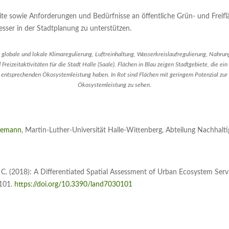
ite sowie Anforderungen und Bedürfnisse an öffentliche Grün- und Freiflä
sser in der Stadtplanung zu unterstützen.
r globale und lokale Klimaregulierung, Luftreinhaltung, Wasserkreislaufregulierung, Nahrun
Freizeitaktivitäten für die Stadt Halle (Saale). Flächen in Blau zeigen Stadtgebiete, die ein
r entsprechenden Ökosystemleistung haben. In Rot sind Flächen mit geringem Potenzial zur 
Ökosystemleistung zu sehen.
leemann
, Martin-Luther-Universität Halle-Wittenberg, Abteilung Nachhalt
st, C. (2018): A Differentiated Spatial Assessment of Urban Ecosystem Se
 101.
https://doi.org/10.3390/land7030101