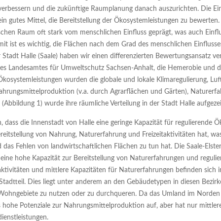
verbessern und die zukünftige Raumplanung danach auszurichten. Die Ei
in gutes Mittel, die Bereitstellung der Ökosystemleistungen zu bewerten.
hen Raum oft stark vom menschlichen Einfluss geprägt, was auch Einflus
it ist es wichtig, die Flächen nach dem Grad des menschlichen Einfluss
er Stadt Halle (Saale) haben wir einen differenzierten Bewertungsansatz v
es Landesamtes für Umweltschutz Sachsen-Anhalt, die Hemerobie und di
 Ökosystemleistungen wurden die globale und lokale Klimaregulierung, Luf
ahrungsmittelproduktion (v.a. durch Agrarflächen und Gärten), Naturerfah
 (Abbildung 1) wurde ihre räumliche Verteilung in der Stadt Halle aufgezei
, dass die Innenstadt von Halle eine geringe Kapazität für regulierende
ereitstellung von Nahrung, Naturerfahrung und Freizeitaktivitäten hat, 
das Fehlen von landwirtschaftlichen Flächen zu tun hat. Die Saale-Elste
eine hohe Kapazität zur Bereitstellung von Naturerfahrungen und reguli
aktivitäten und mittlere Kapazitäten für Naturerfahrungen befinden sich
Stadtteil. Dies liegt unter anderem an den Gebäudetypen in diesen Bezirke
r Wohngebiete zu nutzen oder zu durchqueren. Da das Umland im Norden
s hohe Potenziale zur Nahrungsmittelproduktion auf, aber hat nur mittlere
ienstleistungen.