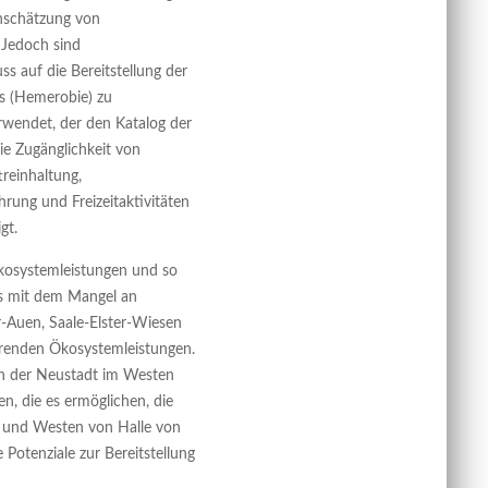
nschätzung von
 Jedoch sind
s auf die Bereitstellung der
es (Hemerobie) zu
erwendet, der den Katalog der
e Zugänglichkeit von
treinhaltung,
rung und Freizeitaktivitäten
gt.
 Ökosystemleistungen und so
was mit dem Mangel an
r-Auen, Saale-Elster-Wiesen
erenden Ökosystemleistungen.
 in der Neustadt im Westen
n, die es ermöglichen, die
 und Westen von Halle von
 Potenziale zur Bereitstellung