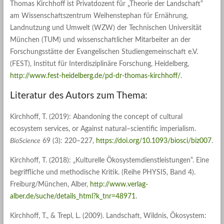
Thomas Kirchhoff ist Privatdozent für „Theorie der Landschaft“
am Wissenschaftszentrum Weihenstephan für Ernährung,
Landnutzung und Umwelt (WZW) der Technischen Universität
München (TUM) und wissenschaftlicher Mitarbeiter an der
Forschungsstätte der Evangelischen Studiengemeinschaft e.V.
(FEST), Institut für Interdisziplinäre Forschung, Heidelberg,
http://www.fest-heidelberg.de/pd-dr-thomas-kirchhoff/
.
Literatur des Autors zum Thema:
Kirchhoff, T. (2019): Abandoning the concept of cultural
ecosystem services, or Against natural–scientific imperialism.
BioScience
69 (3): 220–227,
https://doi.org/10.1093/biosci/biz007
.
Kirchhoff, T. (2018): „Kulturelle Ökosystemdienstleistungen“. Eine
begriffliche und methodische Kritik. (Reihe PHYSIS, Band 4).
Freiburg/München, Alber,
http://www.verlag-
alber.de/suche/details_html?k_tnr=48971
.
Kirchhoff, T., & Trepl, L. (2009). Landschaft, Wildnis, Ökosystem: