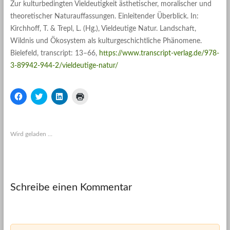
Zur kulturbedingten Vieldeutigkeit ästhetischer, moralischer und
theoretischer Naturauffassungen. Einleitender Überblick. In:
Kirchhoff, T. & Trepl, L. (Hg.), Vieldeutige Natur. Landschaft,
Wildnis und Ökosystem als kulturgeschichtliche Phänomene.
Bielefeld, transcript: 13–66,
https://www.transcript-verlag.de/978-
3-89942-944-2/vieldeutige-natur/
K
K
K
K
l
l
l
l
i
i
i
i
c
c
c
c
k
k
k
k
,
,
,
e
u
u
u
n
Wird geladen …
m
m
m
z
a
ü
a
u
u
b
u
m
f
e
f
A
F
r
L
u
a
T
i
s
c
w
n
d
Schreibe einen Kommentar
e
i
k
r
b
t
e
u
o
t
d
c
o
e
I
k
k
r
n
e
z
z
z
n
u
u
u
(