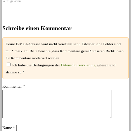
Wird geladen …
(Wird
(Wird
(Wird
Fenster
in
in
in
geöffnet)
neuem
neuem
neuem
Fenster
Fenster
Fenster
geöffnet)
geöffnet)
geöffnet)
Schreibe einen Kommentar
Deine E-Mail-Adresse wird nicht veröffentlicht. Erforderliche Felder sind
mit * markiert. Bitte beachte, dass Kommentare gemäß unseren Richtlinien
für Kommentare moderiert werden.
Ich habe die Bedingungen der
Datenschutzerklärung
gelesen und
stimme zu
*
Kommentar
*
Name
*