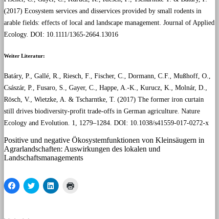
(2017) Ecosystem services and disservices provided by small rodents in
arable fields: effects of local and landscape management. Journal of Applied
Ecology. DOI: 10.1111/1365-2664.13016
Weiter Literatur:
Batáry, P., Gallé, R., Riesch, F., Fischer, C., Dormann, C.F., Mußhoff, O.,
Császár, P., Fusaro, S., Gayer, C., Happe, A.-K., Kurucz, K., Molnár, D.,
Rösch, V., Wietzke, A. & Tscharntke, T. (2017) The former iron curtain
still drives biodiversity-profit trade-offs in German agriculture. Nature
Ecology and Evolution. 1, 1279–1284. DOI: 10.1038/s41559-017-0272-x
Positive und negative Ökosystemfunktionen von Kleinsäugern in
Agrarlandschaften: Auswirkungen des lokalen und
Landschaftsmanagements
Klick,
Klick,
Klick,
Klicken
um
um
um
zum
auf
über
auf
Ausdrucken
Facebook
Twitter
LinkedIn
(Wird
zu
zu
zu
in
teilen
teilen
teilen
neuem