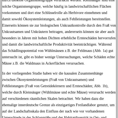
durch dieselbe Organismengruppe verursacht werden. Kleinsäuger sind eine
solche Organismengruppe, welche häufig in landwirtschaftlichen Flächen
vorkommen und dort eine Schlüsselrolle als Herbivore einnehmen und
damit sowohl Ökosystemleistungen, als auch Fehlleistungen bereitstellen.
Einerseits können sie zur biologischen Unkrautkontrolle durch den Fraß von
Unkrautsamen und Unkräutern beitragen, andererseits können sie aber auch
besonders in Jahren mit hohen Dichten erhebliche Ernteschäden hervorrufen
und damit die landwirtschaftliche Produktivität beeinträchtigen. Während
das Schädlingspotential von Wühlmäusen z.B. der Feldmaus (Abb. 1a) gut
untersucht ist, gibt es bisher wenige Untersuchungen, welche Schäden echte
Mäuse z.B. die Waldmaus in Ackerflächen verursachen.
In der vorliegenden Studie haben wir die kausalen Zusammenhänge
zwischen Ökosystemleistungen (Fraß von Unkrautsamen) und
Fehlleistungen (Fraß von Getreidekörnern und Ernteschäden; Abb. 1b),
welche durch Kleinsäuger (Wühlmäuse und echte Mäuse) verursacht werden
auf verschiedenen räumlichen Skalen betrachtet. Wir haben dazu die
ehemalige innerdeutsche Grenze als einzigartiges Freilandlabor genutzt, um
auf der Landschaftsskala den Einfluss der nach wie vor vorhandenen
Unterschiede in der Schlaggröße und der Habitatdiversität in Ost- und