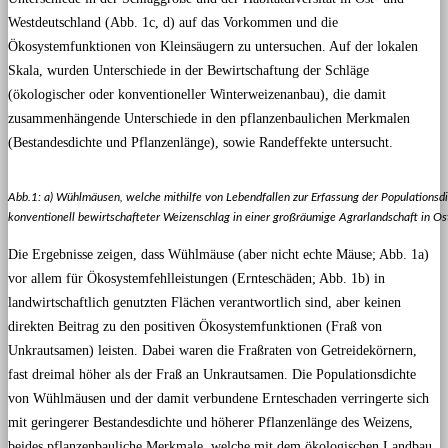
Westdeutschland (Abb. 1c, d) auf das Vorkommen und die
Ökosystemfunktionen von Kleinsäugern zu untersuchen. Auf der lokalen
Skala, wurden Unterschiede in der Bewirtschaftung der Schläge
(ökologischer oder konventioneller Winterweizenanbau), die damit
zusammenhängende Unterschiede in den pflanzenbaulichen Merkmalen
(Bestandesdichte und Pflanzenlänge), sowie Randeffekte untersucht.
Abb.1: a) Wühlmäusen, welche mithilfe von Lebendfallen zur Erfassung der Populationsdi
konventionell bewirtschafteter Weizenschlag in einer großräumige Agrarlandschaft in Os
Die Ergebnisse zeigen, dass Wühlmäuse (aber nicht echte Mäuse; Abb. 1a)
vor allem für Ökosystemfehlleistungen (Ernteschäden; Abb. 1b) in
landwirtschaftlich genutzten Flächen verantwortlich sind, aber keinen
direkten Beitrag zu den positiven Ökosystemfunktionen (Fraß von
Unkrautsamen) leisten. Dabei waren die Fraßraten von Getreidekörnern,
fast dreimal höher als der Fraß an Unkrautsamen. Die Populationsdichte
von Wühlmäusen und der damit verbundene Ernteschaden verringerte sich
mit geringerer Bestandesdichte und höherer Pflanzenlänge des Weizens,
beides pflanzenbauliche Merkmale, welche mit dem ökologischen Landbau