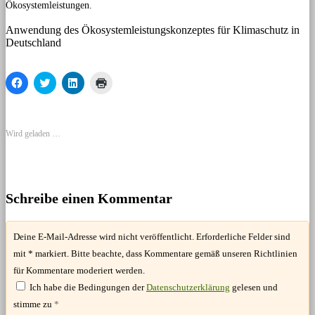
Ökosystemleistungen.
Anwendung des Ökosystemleistungskonzeptes für Klimaschutz in
Deutschland
Klick,
Klick,
Klick,
Klicken
um
um
um
zum
auf
über
auf
Ausdrucken
Facebook
Twitter
LinkedIn
(Wird
zu
zu
zu
in
teilen
teilen
teilen
neuem
Wird geladen …
(Wird
(Wird
(Wird
Fenster
in
in
in
geöffnet)
neuem
neuem
neuem
Fenster
Fenster
Fenster
geöffnet)
geöffnet)
geöffnet)
Schreibe einen Kommentar
Deine E-Mail-Adresse wird nicht veröffentlicht. Erforderliche Felder sind
mit * markiert. Bitte beachte, dass Kommentare gemäß unseren Richtlinien
für Kommentare moderiert werden.
Ich habe die Bedingungen der
Datenschutzerklärung
gelesen und
stimme zu
*