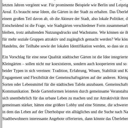
letzten Jahren vergönnt war. Für prominente Beispiele wie Berlin und Leipzig
Areal. Es braucht neue Ideen, die Gärten in der Stadt zu erhalten. Das Überl
einem großen Teil davon ab, ob die Akteure der Stadt, also lokale Politiker, 
Entscheidend ist die Frage, wie Stadtgärten verschiedener Form zusammenarbe
bleiben, trotz anhaltenden Nutzungsdrucks und Wachstums. Wie können sie 
für mehr soziale Gruppen attraktiv und zugänglich gemacht werden? Wie könn
Handelns, der Teilhabe sowie der lokalen Identifikation werden, so dass sie z
Ein Vorschlag für eine neue Qualität städtischer Gärten ist die Idee integrie
Kleingärten – sollen nicht nur koexistieren, sondern auch kooperieren und so
beider Typen in sich vereinen: Tradition, Erfahrung, Wissen, Stabilität und K
Engagement und Flexibilität der Gemeinschaftsgärten auf der anderen. Kleing
Sorten oder Lebensmittel für die städtischen Tafeln anzubauen. Gemeinschaf
Kommunikation. Beide Gartenformen leisteten durch gemeinsame Veranstaltung
sich unentbehrlich für das urbane Leben zu machen und zur Attraktivität ihre
gemeinsam stärker, hätten eine größere Lobby und eine Stimme, die schwerer
in dem das Leben auf der Überholspur ein alltägliches und die Suche nach Na
Stadtbewohnern interessante Angebote offerierten, dann könnte das Überleben