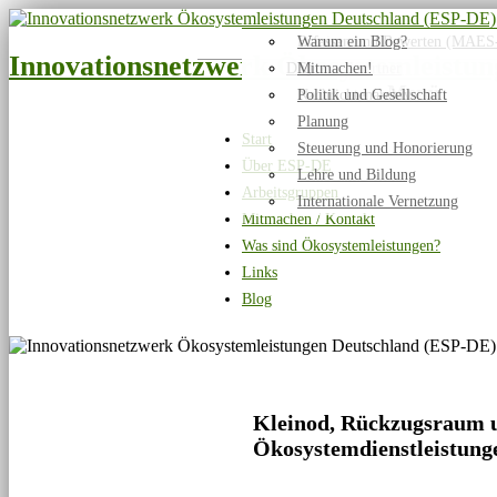
Mission
Erfassen und Bewerten (MAES
Warum ein Blog?
Innovationsnetzwerk Ökosystemleistu
DE)
Netzwerkpartner
Mitmachen!
Menü
Nachrichtenarchiv
Politik und Gesellschaft
Planung
Start
Steuerung und Honorierung
Über ESP-DE
Lehre und Bildung
Arbeitsgruppen
Internationale Vernetzung
Mitmachen / Kontakt
Was sind Ökosystemleistungen?
Links
Blog
Kleinod, Rückzugsraum u
Ökosystemdienstleistungen