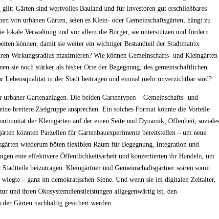
 gilt: Gärten sind wertvolles Bauland und für Investoren gut erschließbares
eben von urbanen Gärten, seien es Klein- oder Gemeinschaftsgärten, hängt zu
die lokale Verwaltung und vor allem die Bürger, sie unterstützen und fördern.
iten können, damit sie weiter ein wichtiger Bestandteil der Stadtmatrix
ihren Wirkungsradius maximieren? Wie können Gemeinschafts- und Kleingärten
en sie noch stärker als bisher Orte der Begegnung, des gemeinschaftlichen
ur Lebensqualität in der Stadt beitragen und einmal mehr unverzichtbar sind?
rter urbaner Gartenanlagen. Die beiden Gartentypen – Gemeinschafts- und
 eine breitere Zielgruppe ansprechen. Ein solches Format könnte die Vorteile
ontinuität der Kleingärten auf der einen Seite und Dynamik, Offenheit, soziale
ärten könnten Parzellen für Gartenbauexperimente bereitstellen – um neue
tsgärten wiederum böten flexiblen Raum für Begegnung, Integration und
en eine effektivere Öffentlichkeitsarbeit und konzertierten ihr Handeln, um
r Stadtteile beizutragen. Kleingärtner und Gemeinschaftsgärtner wären somit
 wiegte – ganz im demokratischen Sinne. Und wenn sie im digitalen Zeitalter,
tur und ihren Ökosystemdienstleistungen allgegenwärtig ist, den
 der Gärten nachhaltig gesichert werden.