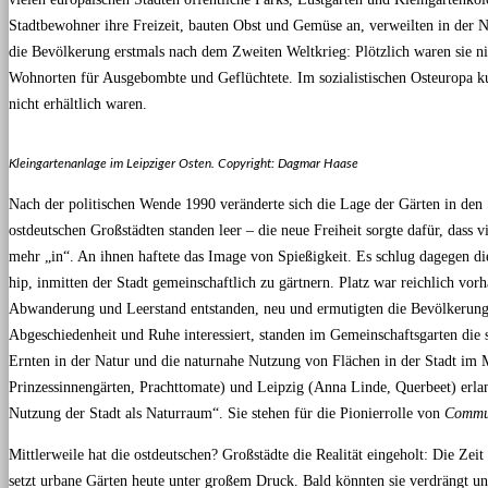
Stadtbewohner ihre Freizeit, bauten Obst und Gemüse an, verweilten in der N
die Bevölkerung erstmals nach dem Zweiten Weltkrieg: Plötzlich waren sie 
Wohnorten für Ausgebombte und Geflüchtete. Im sozialistischen Osteuropa ku
nicht erhältlich waren.
Kleingartenanlage im Leipziger Osten. Copyright: Dagmar Haase
Nach der politischen Wende 1990 veränderte sich die Lage der Gärten in den S
ostdeutschen Großstädten standen leer – die neue Freiheit sorgte dafür, dass
mehr „in“. An ihnen haftete das Image von Spießigkeit. Es schlug dagegen d
hip, inmitten der Stadt gemeinschaftlich zu gärtnern. Platz war reichlich vor
Abwanderung und Leerstand entstanden, neu und ermutigten die Bevölkerung, 
Abgeschiedenheit und Ruhe interessiert, standen im Gemeinschaftsgarten die s
Ernten in der Natur und die naturnahe Nutzung von Flächen in der Stadt im M
Prinzessinnengärten, Prachttomate) und Leipzig (Anna Linde, Querbeet) erlan
Nutzung der Stadt als Naturraum“. Sie stehen für die Pionierrolle von
Commu
Mittlerweile hat die ostdeutschen? Großstädte die Realität eingeholt: Die Zei
setzt urbane Gärten heute unter großem Druck. Bald könnten sie verdrängt u