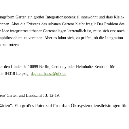
ungsform Garten ein großes Integrationspotenzial innewohnt und dass Klein-
nnen. Aber die Existenz des urbanen Gartens bleibt fragil: Das Problem des
dee integrierter urbaner Gartenanlagen letztendlich ist, muss sich erst noch
nphilosophien zu vereinen. Aber es lohnt sich, zu prüfen, ob die Integration
 zu trotzen.
nter den Linden 6, 10099 Berlin, Germany oder Helmholtz-Zentrum für
15, 04318 Leipzig,
dagmar.haase@ufz.de
en? Garten und Landschaft 3, 12-19.
ten“. Ein großes Potenzial für urban Ökosystemdienstleistungen für