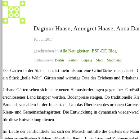
Dagmar Haase, Annegret Haase, Anna D
10. Juli 2017
geschrieben in
Alle Neuigkeiten
,
ESP-DE Blog
Schlagwörter:
Berlin
Garten
Leipzig
Stadt
Stadtnatur
Der Garten in der Stadt – das ist mehr als nur eine Grünfläche, mehr als e
ein Stück „heile Welt“. Gärten sind wichtige Orte des Erlebens und Erhaltens
Urbane Gärten sehen sich heute neuen Herausforderungen gegenüber. Großstä
erschlossenes Land knapper werden, Bodenpreise steigen. Ob traditionelle Kl
Bauland, vor allem in der Innenstadt. Um das Überleben des urbanen Gartens l
Klein- und Gemeinschaftsgärtner. Die Entwicklung in dynamisch wieder-wac
für diese Entwicklung dienen.
Im Laufe der Jahrhunderte hat sich der Mensch mithilfe des Gartens die Natur 
vielen europäischen Städten öffentliche Parks, Lustgärten und Kleingartenko