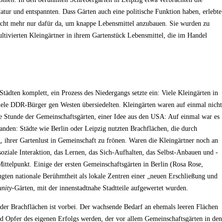
atur und entspannten. Dass Gärten auch eine politische Funktion haben, erlebte
nicht mehr nur dafür da, um knappe Lebensmittel anzubauen. Sie wurden zu
ltivierten Kleingärtner in ihrem Gartenstück Lebensmittel, die im Handel
tädten komplett, ein Prozess des Niedergangs setzte ein: Viele Kleingärten in
 viele DDR-Bürger gen Westen übersiedelten. Kleingärten waren auf einmal nicht
ie Stunde der Gemeinschaftsgärten, einer Idee aus den USA: Auf einmal war es
handen: Städte wie Berlin oder Leipzig nutzten Brachflächen, die durch
ihrer Gartenlust in Gemeinschaft zu frönen. Waren die Kleingärtner noch an
oziale Interaktion, das Lernen, das Sich-Aufhalten, das Selbst-Anbauen und -
ittelpunkt. Einige der ersten Gemeinschaftsgärten in Berlin (Rosa Rose,
gten nationale Berühmtheit als lokale Zentren einer „neuen Erschließung und
nity
-Gärten, mit der innenstadtnahe Stadtteile aufgewertet wurden.
t der Brachflächen ist vorbei. Der wachsende Bedarf an ehemals leeren Flächen
nd Opfer des eigenen Erfolgs werden, der vor allem Gemeinschaftsgärten in den