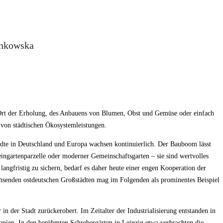
ankowska
in Ort der Erholung, des Anbauens von Blumen, Obst und Gemüse oder einfach
 von städtischen Ökosystemleistungen.
dte in Deutschland und Europa wachsen kontinuierlich. Der Bauboom lässt
eingartenparzelle oder moderner Gemeinschaftsgarten – sie sind wertvolles
angfristig zu sichern, bedarf es daher heute einer engen Kooperation der
hsenden ostdeutschen Großstädten mag im Folgenden als prominentes Beispiel
in der Stadt zurückerobert. Im Zeitalter der Industrialisierung entstanden in
lonien. In den berühmten Schrebergärten in Leipzig etwa verbrachten die