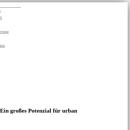
n
ft
erung
ung
in großes Potenzial für urban