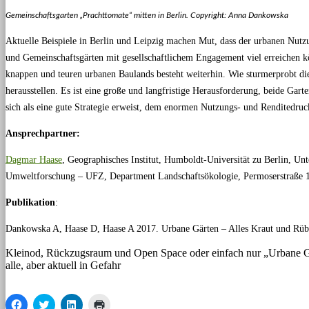
Gemeinschaftsgarten „Prachttomate“ mitten in Berlin. Copyright: Anna Dankowska
Aktuelle Beispiele in Berlin und Leipzig machen Mut, dass der urbanen Nutz
und Gemeinschaftsgärten mit gesellschaftlichem Engagement viel erreichen kö
knappen und teuren urbanen Baulands besteht weiterhin. Wie sturmerprobt die I
herausstellen. Es ist eine große und langfristige Herausforderung, beide Garte
sich als eine gute Strategie erweist, dem enormen Nutzungs- und Renditedruck
Ansprechpartner:
Dagmar Haase
, Geographisches Institut, Humboldt-Universität zu Berlin, U
Umweltforschung – UFZ, Department Landschaftsökologie, Permoserstraße 
Publikation
:
Dankowska A, Haase D, Haase A 2017. Urbane Gärten – Alles Kraut und Rüb
Kleinod, Rückzugsraum und Open Space oder einfach nur „Urbane Gär
alle, aber aktuell in Gefahr
Klick,
Klick,
Klick,
Klicken