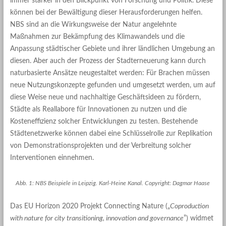
immer stärker in den Blickpunkt von Forschung und Politik. Diese
können bei der Bewältigung dieser Herausforderungen helfen.
NBS sind an die Wirkungsweise der Natur angelehnte
Maßnahmen zur Bekämpfung des Klimawandels und die
Anpassung städtischer Gebiete und ihrer ländlichen Umgebung an
diesen. Aber auch der Prozess der Stadterneuerung kann durch
naturbasierte Ansätze neugestaltet werden: Für Brachen müssen
neue Nutzungskonzepte gefunden und umgesetzt werden, um auf
diese Weise neue und nachhaltige Geschäftsideen zu fördern,
Städte als Reallabore für Innovationen zu nutzen und die
Kosteneffizienz solcher Entwicklungen zu testen. Bestehende
Städtenetzwerke können dabei eine Schlüsselrolle zur Replikation
von Demonstrationsprojekten und der Verbreitung solcher
Interventionen einnehmen.
Abb. 1: NBS Beispiele in Leipzig. Karl-Heine Kanal. Copyright: Dagmar Haase
Das EU Horizon 2020 Projekt Connecting Nature („
Coproduction
with nature for city transitioning, innovation and governance
”) widmet