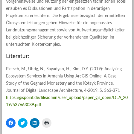
Vorgehensweise und Nutzung der eingesetzten technischen Tools
erlauben es Diskussionen und Partizipation in derartigen
Projekten zu erleichtern. Die Ergebnisse bezüglich der ermittelten
Ökosystemleistungen geben Hinweise für ein angepasstes
Landnutzungsmanagement sowie von Aufwertungsmöglichkeiten
bei gleichzeitiger Sicherung der vorhandenen Qualitäten im
untersuchten Klosterkomplex.
Literatur:
Pietsch, M., Uhrig, N., Sayadyan, H., Kim, D.Y. (2019): Analyzing
Ecosystem Services in Armenia Using ArcGIS Online: A Case
Study of the Geghard Monastery and the Kotayk Province,
Journal of Digital Landscape Architecture, 4-2019, S. 363-371
https://gispoint.de/fileadmin/user_upload/paper_gis_open/DLA_20
19/537663039.pdf
K
K
K
K
l
l
l
l
i
i
i
i
c
c
c
c