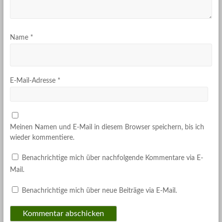
m
m
m
r
F
F
F
g
e
e
e
e
n
n
n
ö
s
s
s
f
t
t
t
f
Name
*
e
e
e
n
r
r
r
e
g
g
g
t
e
e
e
)
ö
ö
ö
f
f
f
f
f
f
E-Mail-Adresse
*
n
n
n
e
e
e
t
t
t
)
)
)
Meinen Namen und E-Mail in diesem Browser speichern, bis ich
wieder kommentiere.
Benachrichtige mich über nachfolgende Kommentare via E-
Mail.
Benachrichtige mich über neue Beiträge via E-Mail.