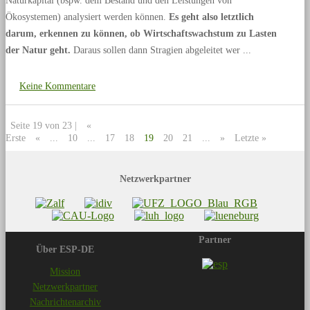
Naturkapital (bspw. dem Bestand und den Leistungen von
Ökosystemen) analysiert werden können.
Es geht also letztlich
darum, erkennen zu können, ob Wirtschaftswachstum zu Lasten
der Natur geht.
Daraus sollen dann Stragien abgeleitet wer
Keine Kommentare
Seite 19 von 23 |
«
Erste
«
...
10
...
17
18
19
20
21
...
»
Letzte »
Netzwerkpartner
Partner
Über ESP-DE
Mission
Netzwerkpartner
Nachrichtenarchiv