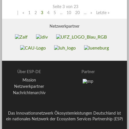
Seite 3 von 23
|
«
1
2
3
4
5
...
10
20
...
»
Letzte »
Netzwerkpartner
Über ESP-DE
Partner
Mission
Netzwerkpartner
Nachrichtenarchiv
Das Innovationsnetzwerk Ökosystemleistungen Deutschland ist
ein nationales Netzwerk der Ecosystem Services Partnership (ESP)